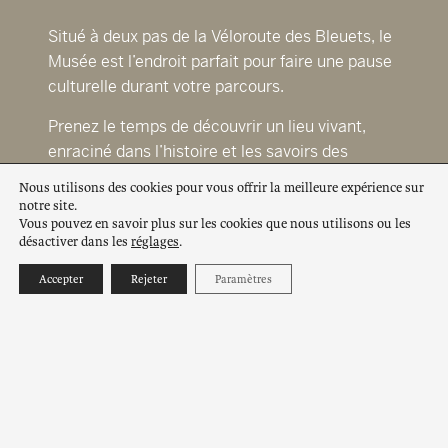
Situé à deux pas de la Véloroute des Bleuets, le
Musée est l’endroit parfait pour faire une pause
culturelle durant votre parcours.
Prenez le temps de découvrir un lieu vivant,
enraciné dans l’histoire et les savoirs des
Pekuakamiulnuatsh. Avant de partir, consultez
Nous utilisons des cookies pour vous offrir la meilleure expérience sur
nos horaires et nos tarifs pour préparer votre
notre site.
Vous pouvez en savoir plus sur les cookies que nous utilisons ou les
visite en toute tranquillité.
désactiver dans les
réglages
.
Accepter
Rejeter
Paramètres
Acheter des billets
Planifier votre visite